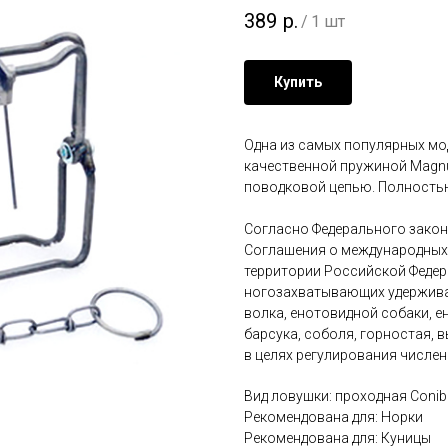
389
р.
/
1 шт
Купить
Одна из самых популярных мо
качественной пружиной Magn
поводковой цепью. Полностью
Согласно Федерального закона
Соглашения о международных 
территории Российской Федер
ногозахватывающих удержива
волка, енотовидной собаки, е
барсука, соболя, горностая, 
в целях регулирования числен
Вид ловушки: проходная Conib
Рекомендована для: Норки
Рекомендована для: Куницы