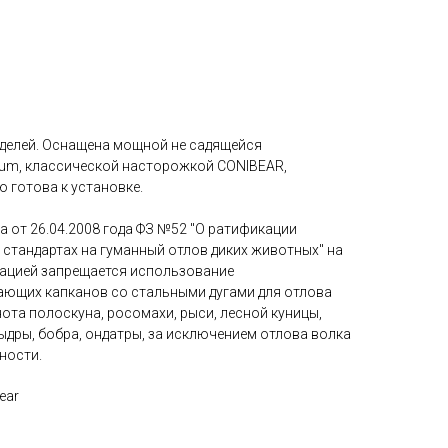
делей. Оснащена мощной не садящейся
um, классической насторожкой CONIBEAR,
 готова к установке.
 от 26.04.2008 года ФЗ №52 "О ратификации
стандартах на гуманный отлов диких животных" на
ацией запрещается использование
ющих капканов со стальными дугами для отлова
нота полоскуна, росомахи, рыси, лесной куницы,
выдры, бобра, ондатры, за исключением отлова волка
ности.
ear