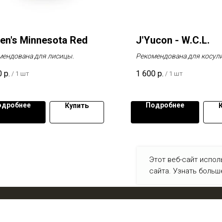
en's Minnesota Red
J'Yucon - W.C.L.
мендована для лисицы.
Рекомендована для косули
белохвостого оленя.
0
р.
1 600
р.
/
1 шт
/
1 шт
одробнее
Подробнее
Купить
Этот веб-сайт испо
сайта. Узнать боль
ВКонтакте
О компании
Статьи