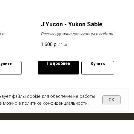
J'Yucon - Yukon Sable
 и
Рекомендована для куницы и соболя.
1 600
р.
/
1 шт
Подробнее
Купить
Купить
льзует файлы cookie для обеспечение работы
OK
ше можно в политике конфиденциальности.
Наверх