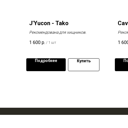
J'Yucon - Tako
Cav
Рекомендована для хищников.
Реко
1 600
р.
1 60
/
1 шт
Подробнее
П
Купить
© 2022 Архконструктор