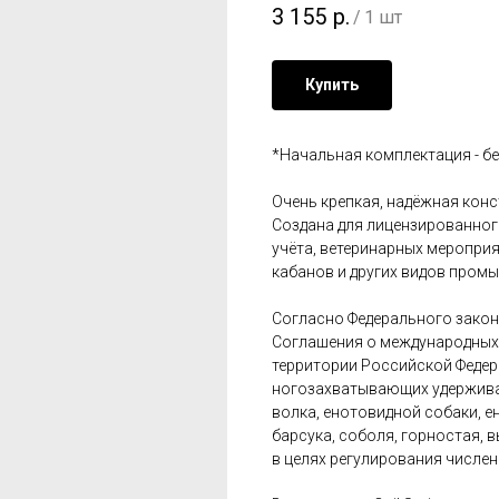
3 155
р.
/
1 шт
Купить
*Начальная комплектация - бе
Очень крепкая, надёжная кон
Создана для лицензированног
учёта, ветеринарных мероприя
кабанов и других видов пром
Согласно Федерального закона
Соглашения о международных 
территории Российской Федер
ногозахватывающих удержива
волка, енотовидной собаки, е
барсука, соболя, горностая, 
в целях регулирования числен