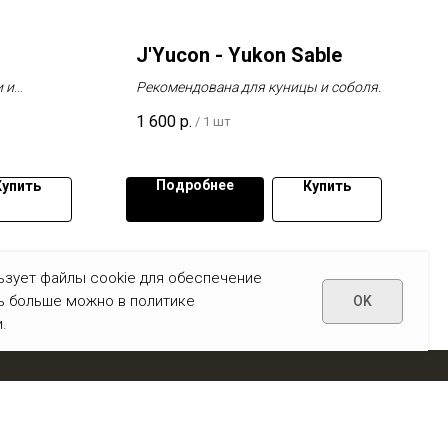
J'Yucon - Yukon Sable
 и
Рекомендована для куницы и соболя.
1 600
р.
/
1 шт
Подробнее
Купить
Купить
ьзует файлы cookie для обеспечение
ть больше можно в политике
OK
.
Наверх