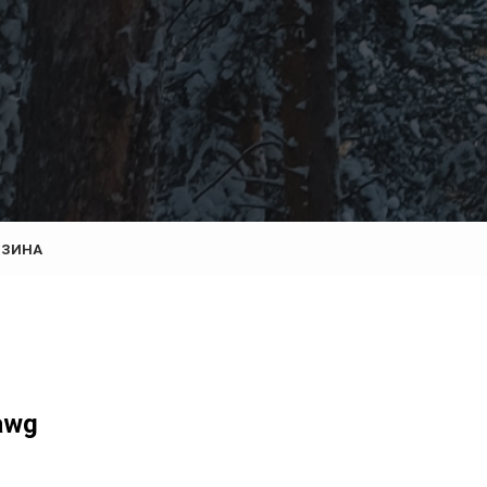
РЗИНА
awg