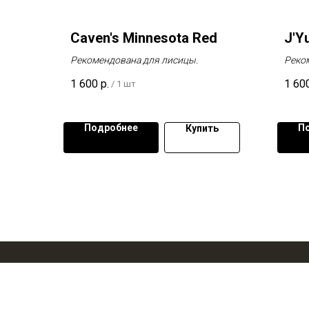
Caven's Minnesota Red
J'Yu
Рекомендована для лисицы.
Реко
1 600
р.
1 60
/
1 шт
Подробнее
П
Купить
© 2022 Архконструктор