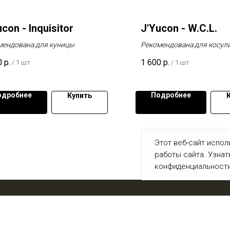
con - Inquisitor
J'Yucon - W.C.L.
мендована для куницы
Рекомендована для косули
белохвостого оленя.
0
р.
1 600
р.
/
1 шт
/
1 шт
одробнее
Подробнее
Купить
Этот веб-сайт испол
работы сайта. Узна
конфиденциальности
ВКонтакте
О компании
Статьи