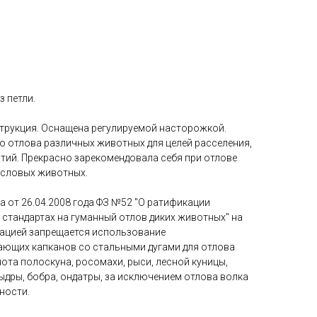
з петли.
струкция. Оснащена регулируемой насторожкой.
о отлова различных животных для целей расселения,
тий. Прекрасно зарекомендовала себя при отлове
ысловых животных.
 от 26.04.2008 года ФЗ №52 "О ратификации
стандартах на гуманный отлов диких животных" на
ацией запрещается использование
ющих капканов со стальными дугами для отлова
нота полоскуна, росомахи, рыси, лесной куницы,
выдры, бобра, ондатры, за исключением отлова волка
ности.