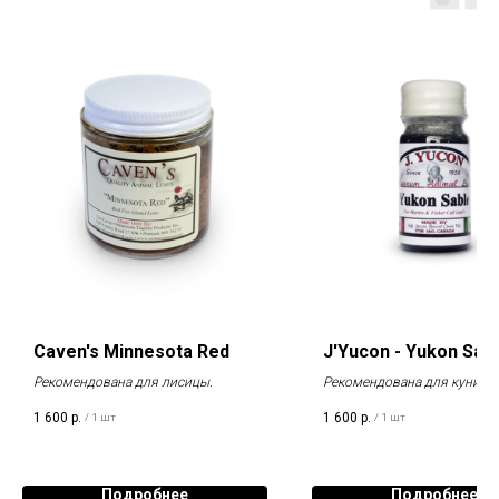
Caven's Minnesota Red
J'Yucon - Yukon Sab
Рекомендована для лисицы.
Рекомендована для куницы
соболя.
1 600
р.
1 600
р.
/
1 шт
/
1 шт
Подробнее
Подробнее