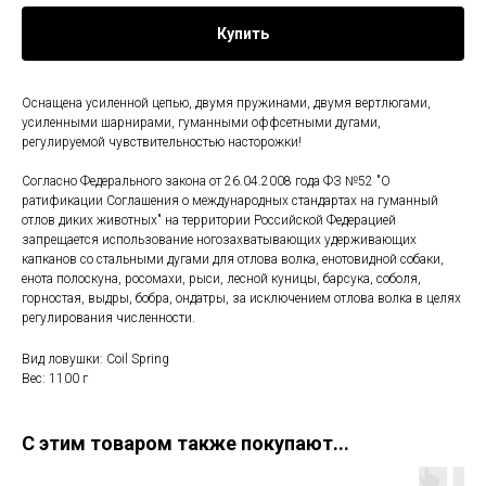
Купить
Оснащена усиленной цепью, двумя пружинами, двумя вертлюгами,
усиленными шарнирами, гуманными оффсетными дугами,
регулируемой чувствительностью насторожки!
Согласно Федерального закона от 26.04.2008 года ФЗ №52 "О
ратификации Соглашения о международных стандартах на гуманный
отлов диких животных" на территории Российской Федерацией
запрещается использование ногозахватывающих удерживающих
капканов со стальными дугами для отлова волка, енотовидной собаки,
енота полоскуна, росомахи, рыси, лесной куницы, барсука, соболя,
горностая, выдры, бобра, ондатры, за исключением отлова волка в целях
регулирования численности.
Вид ловушки: Coil Spring
Вес: 1100 г
С этим товаром также покупают...