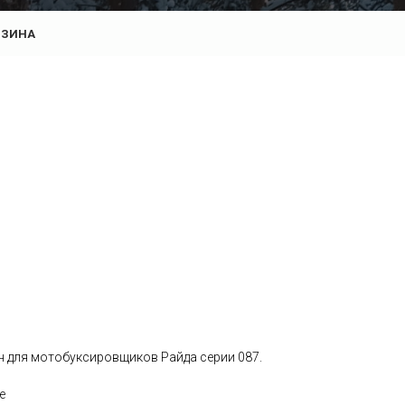
РЗИНА
н для мотобуксировщиков Райда серии 087.
е