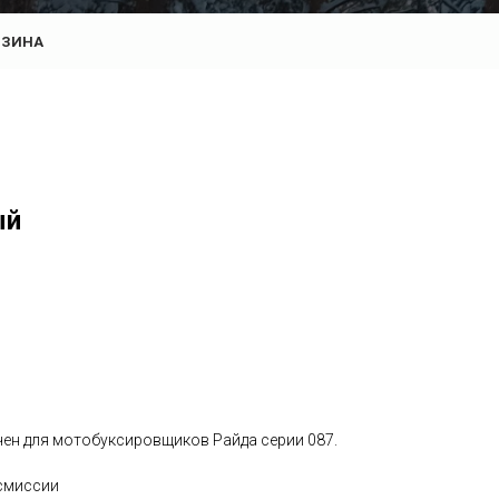
РЗИНА
ый
ен для мотобуксировщиков Райда серии 087.
нсмиссии