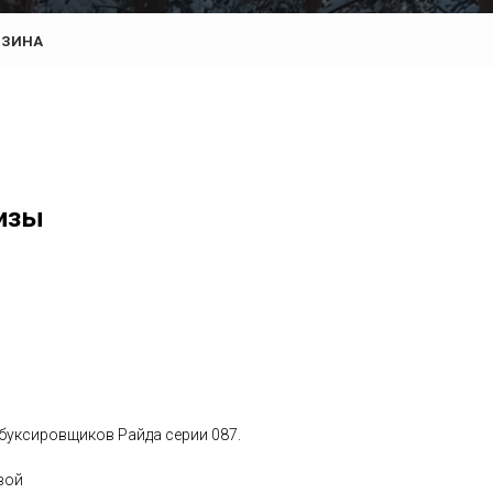
РЗИНА
изы
буксировщиков Райда серии 087.
вой