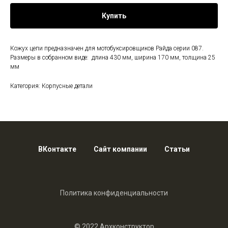
Купить
Кожух цепи предназначен для мотобуксировщиков Райда серии 087.
Размеры в собранном виде: длина 430 мм, ширина 170 мм, толщина 25
мм
Категория: Корпусные детали
ВКонтакте
Сайт компании
Статьи
Политика конфиденциальности
© 2022 Архконструктор