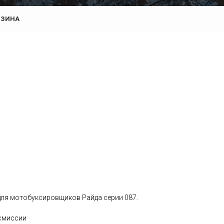
РЗИНА
для мотобуксировщиков Райда серии 087.
нсмиссии