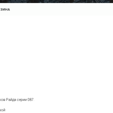
РЗИНА
ов Райда серии 087.
вой