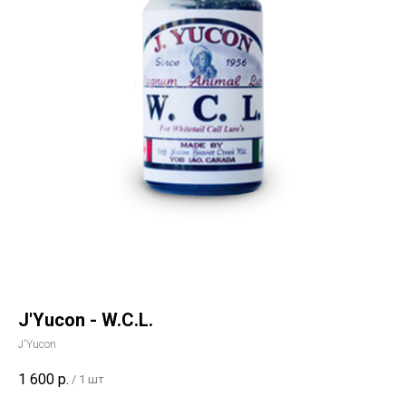
J'Yucon - W.C.L.
J'Yucon
1 600
р.
/
1 шт