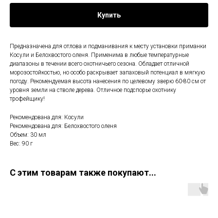
Купить
Предназначена для отлова и подманивания к месту установки приманки
Косули и Белохвостого оленя. Применима в любые температурные
диапазоны в течении всего охотничьего сезона. Обладает отличной
морозостойкостью, но особо раскрывает запаховый потенциал в мягкую
погоду. Рекомендуемая высота нанесения по целевому зверю 60-80 см от
уровня земли на стволе дерева. Отличное подспорье охотнику
трофейщику!
Рекомендована для: Косули
Рекомендована для: Белохвостого оленя
Объем: 30 мл
Вес: 90 г
С этим товарам также покупают...