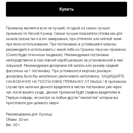
Купить
Приманка является если не лучшей, то одной из самых лучших
приманок по Лесной Кунице. Самые лучшие показатели отлова как для
начала сезона так и в его завершении, при оттепелях или мягкой зиме
при моно использовании. При постановках в устоявшиеся морозы
рекомендуется использовать с какой либо из Громких пахучих приманок
(Civerro будет отличным тандемом). Рекомендуемая постановка
непосредственно в сам ловчий короб\шалашик за установленной в нем
ловушкой. Рекомендуемая дозировка 6-8 капель или размер средней
фасолины на 1 постановку. При устоявшихся морозах разовую
дозировку было бы желательно увеличивать наполовину. ЗАЩИЩАЙТЕ
НАНЕСЕННУЮ НА ПОСТАНОВКЕ ПРИМАНКУ ОТ МЫША ! В противном
случае при наличии данного вредителя в местах постановки уже через
час после вашего ухода , данная приманка будет съедена вредителем в
Первую очередь, не смотря на любые другие "лакомства" которые вы
приготовите для целевого зверя.
Рекомендована для: Куницы
Объем: 30 мл
Вес: 90 г