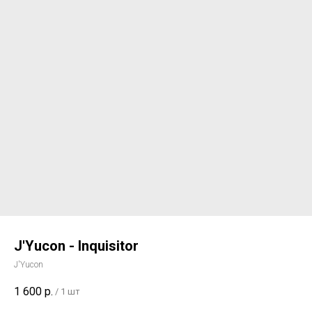
J'Yucon - Inquisitor
J'Yucon
1 600
р.
/
1 шт