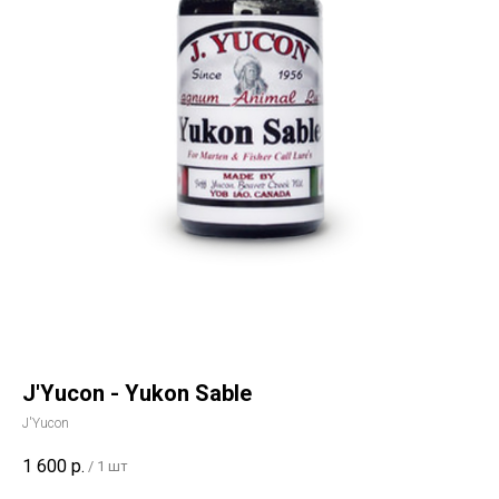
J'Yucon - Yukon Sable
J'Yucon
1 600
р.
/
1 шт