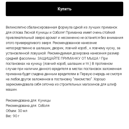
Купить
Великолепно сбалансированная формула одной из лучших приманок
для отлова Лесной Куницы и Соболя! Приманка имеет очень стойкий
привлекательный зверю аромат и несомненно не останется без внимания
этого привередливого зверя. Рекомендованное нанесение
непосредственно в шалашик, дворик, ловчий короб , к ловчему куску, за
установленной ловушкой. Рекомендуемая дозировка нанесения размер
средней фасолины. ЗАЩИЩАЙТЕ ПРИМАНКУ ОТ МЫША ! При
постановках на куницу (ловчий короб, шалашик и тп.) В противном
случае при наличии данного вредителя в местах постановок заложенная
приманка будет съедена данным вредителем в Первую очередь не смотря
на любое другое заложенное в постановку "лакомство". Хорошо
зарекомендовала себя сеточка из строительных магазинов для шлиф
машин.
Рекомендована для: Куницы
Рекомендована для: Соболя
Объем: 30 мл
Вес: 90 г