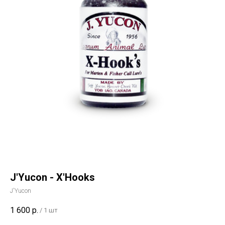
J'Yucon - X'Hooks
J'Yucon
1 600
р.
/
1 шт