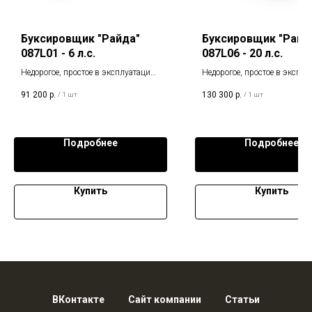
Буксировщик "Райда"
Буксировщик "Райд
087L01 - 6 л.с.
087L06 - 20 л.с.
Недорогое, простое в эксплуатации,
Недорогое, простое в эксплу
удобное и надежное транспортное
удобное и надежное транспо
91 200
р.
130 300
р.
/
1 шт
/
1 шт
средство.
средство.
Подробнее
Подробнее
Купить
Купить
ВКонтакте
Сайт компании
Статьи