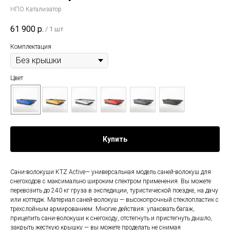
НПО Катализатор
61 900
р.
/
1 шт
Комплектация
Цвет
Купить
Сани-волокуши KTZ Active— универсальная модель саней-волокуш для
снегоходов с максимально широким спектром применения. Вы можете
перевозить до 240 кг груза в экспедиции, туристической поездке, на дачу
или коттедж. Материал саней-волокуш — высокопрочный стеклопластик с
трехслойным армированием. Многие действия: упаковать багаж,
прицепить сани-волокуши к снегоходу, отстегнуть и пристегнуть дышло,
закрыть жесткую крышку — вы можете проделать не снимая