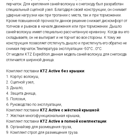
перчаток. Для крепления саней-волокуш к снегоходу был разработан
специальный сцепной узел. Благодаря своей конструкции, он снимает
ударные нагрузки как при трогании с места, так и при торможении.
Кроме повышенной прочности данное решение снижает дискомфорт от
толчков и рывков в начале движения или при торможении. Дышло
саней-волокуш имеет специально рассчитанную кривизну. Когда вы его
складываете, он не выпирает и не торчит во все стороны. К тому же
конструкция позволяет отстегнуть дышло и пристегнуть его обратно не
снимая перчаток.Температура эксплуатации -50°С…0°С.
От модели KTZ Expedition данная модель саней-волокуш для снегохода
отличается шириной днища.
Комплект поставки
KTZ Active без крышки
:
1. Корпус волокуш,
2. Сцепной узел,
3. Дышло,
4. Защита днища,
5. Полозья,
6. Руководство по эксплуатации,
Комплект поставки
KTZ Active с жёсткой крышкой
:
7. Жесткая многофункциональная крышка,
Комплект поставки
KTZ Active в полной комплектации
:
8. Органайзер для размещения груза,
9. Комплект строп для размещения груза.