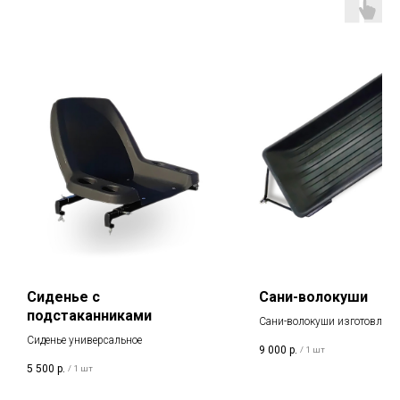
Сиденье с
Сани-волокуши
подстаканниками
Сани-волокуши изготовлены
ПНД.
Сиденье универсальное
9 000
р.
/
1 шт
5 500
р.
/
1 шт