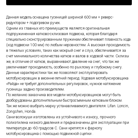
Данная модель оснащена гусеницей шириной 600 мм + реверс-
редуктором + подогревом ручек.
Одним из главных его преимуществ является оригинальная
подпружиненная катково-склизовая подвеска, которая благодаря
специально сконструированным пружинам обеспечивает плавность хода
(ход подвески 100 мм) по любым неровностям. А высокая проходимость
в тяжелых условиях, таких как мокрый снег и слуз, обеспечивается за
счет минимального количества катков и валов в ходовой части. Склизы
же, в отличие от катков, выравнивают давление на снег, что так же
увеличивает проходимость, особенно по рыхлому и глубокому снегу.
Данные характеристики так же позволяют эксплуатировать
мотобуксировщик в весенне-летний период. Ходовая мотобуксировщика
«Райда» не требует дополнительных регулировок, нужное натяжение
гусеницы задано производителем.
По желанию заказчика все модели мотобуксировщиков могут быть
дооборудованы дополнительным быстросъемным катковым блоком.
Так же можно выбрать марку устанавливаемого двигателя: Lifan. Loncin,
Zongshen, Honda.
Сани-волокуши изготовлены из устойчивого к износу, прочного
полиэтилена низкого давления и предназначены для эксплуатации при
температуре до -60 градусов С. Сани крепятся к фаркопу
мотобуксировщика с помощью подвижной сцепки .