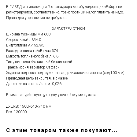
В ГИБДД и в инспекции Гостехнадзора мотобуксировщик «Райда» не
регистрируется, соответственно, транспортный налог платить не надо.
Права для управления не требуются.
ХАРАКТЕРИСТИКИ
Ширина гусеницы мм 600
Скорость км\ч 35-40
Вид топлива АИ-92/95
Расход топлива гр/кВт.час 374
Емкость топливного бака л. 6 6
Тип двигателя 4-х тактный бензиновый
Трансмиссия вариатор Сафари
Ходовая подвеска подпружиненная, рычажно-склизовая (ход 100 мм)
Приводная цепь закрытая, в смазке
Давление на снег кг/кв.см. 0,026
Внимание: действующую цену уточняйте у менеджера.
ДxШxВ: 1500x640x740 мм
Вес: 130000 г
С этим товаром также покупают...