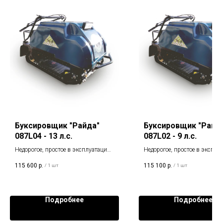
Буксировщик "Райда"
Буксировщик "Райд
087L04 - 13 л.с.
087L02 - 9 л.с.
Недорогое, простое в эксплуатации,
Недорогое, простое в эксплу
удобное и надежное транспортное
удобное и надежное транспо
115 600
р.
115 100
р.
/
1 шт
/
1 шт
средство.
средство.
Подробнее
Подробнее