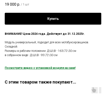
19 000
р.
/
1 шт
Купить
ВНИМАНИЕ! Цена 2024 года. Действует до 31.12.2025г.
Модуль универсальный, подходит для всех мотобуксировщиков.
Складной.
Размеры в рабочем положении: Д\Ш\В - 163\72\30 см
в собранном виде - Д\Ш\В - 95\72\30 см
Посмотрите видео с установкой модуля на сани!
С этим товаром также покупают...