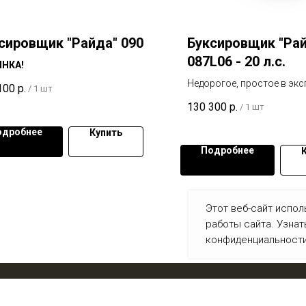
сировщик "Райда" 090
Буксировщик "Ра
087L06 - 20 л.с.
НКА!
Недорогое, простое в экс
100
р.
/
1 шт
удобное и надежное тран
130 300
р.
/
1 шт
средство.
одробнее
Купить
Подробнее
Этот веб-сайт испол
работы сайта. Узна
конфиденциальности