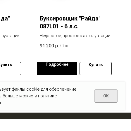
йда"
Буксировщик "Райда"
087L01 - 6 л.с.
плуатации,
Недорогое, простое в эксплуатации,
спортное
удобное и надежное транспортное
91 200
р.
/
1 шт
средство.
Подробнее
Купить
Купить
ьзует файлы cookie для обеспечение
ть больше можно в политике
OK
.