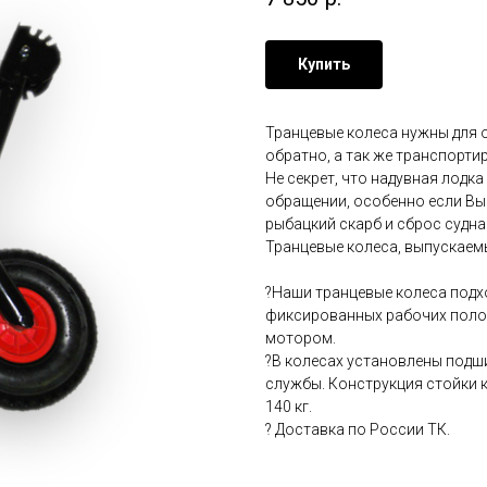
Купить
Транцевые колеса нужны для о
обратно, а так же транспорти
Не секрет, что надувная лодка
обращении, особенно если Вы о
рыбацкий скарб и сброс судна
Транцевые колеса, выпускаем
?Наши транцевые колеса подхо
фиксированных рабочих полож
мотором.
?В колесах установлены подш
службы. Конструкция стойки к
140 кг.
? Доставка по России ТК.