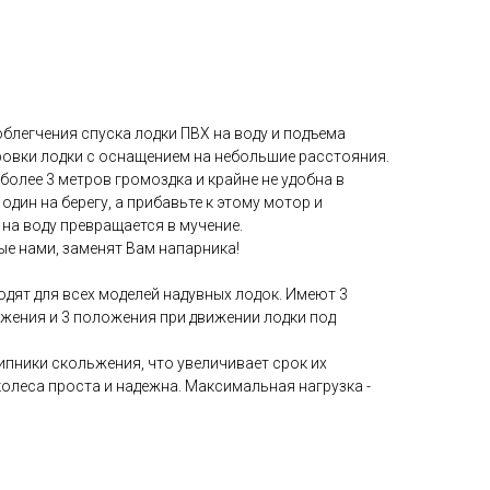
блегчения спуска лодки ПВХ на воду и подъема
ровки лодки с оснащением на небольшие расстояния.
 более 3 метров громоздка и крайне не удобна в
дин на берегу, а прибавьте к этому мотор и
 на воду превращается в мучение.
ые нами, заменят Вам напарника!
дят для всех моделей надувных лодок. Имеют 3
ения и 3 положения при движении лодки под
ипники скольжения, что увеличивает срок их
олеса проста и надежна. Максимальная нагрузка -