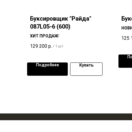
Буксировщик "Райда"
Бук
087L05-6 (600)
НОВИ
ХИТ ПРОДАЖ
!
125 
129 200
р.
/
1 шт
П
Подробнее
Купить