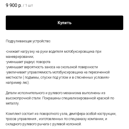
9 900
р.
/
1 шт
Купить
Подруливающее устройство:
-снижает нагрузку на руки водителя мотобуксировщика при
маневрировании;
-уменьшает радиус поворота
-уменьшает вероятность заноса на скользкой поверхности
-увеличивает управляемость мотобуксировщика на пересеченной
местности ( подъемы, спуски под углом и в стеснённых условиях-
например лес).
Детали исполнительного и рулевого механизма выполнены из
высокопрочной стали. Покрашены специализированной краской по
металлу.
Комплект состоит из поворотного узла, демпфера особой кострукции,
тросов управления , изготовленных по спецзаказу компании, и
складного рулевого рычага с рулевой колонкой.