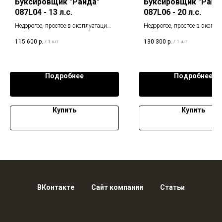
Буксировщик "Райда"
Буксировщик "Райд
087L04 - 13 л.с.
087L06 - 20 л.с.
Недорогое, простое в эксплуатации,
Недорогое, простое в эксплу
удобное и надежное транспортное
удобное и надежное транспо
115 600
р.
130 300
р.
/
1 шт
/
1 шт
средство.
средство.
Подробнее
Подробнее
Купить
Купить
ВКонтакте
Сайт компании
Статьи